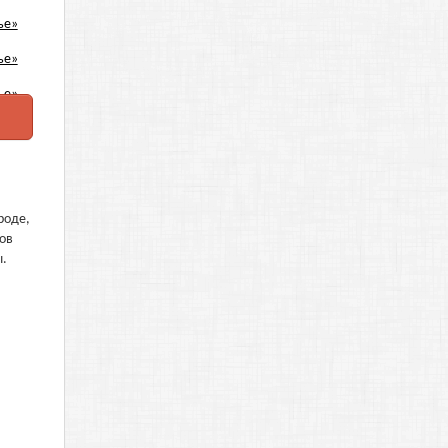
роде,
тов
ы.