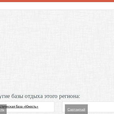
гие базы отдыха этого региона:
ть
Сартакпай