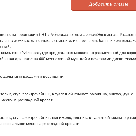
Добавить отзыв
йоне, на территории ДНТ «Рублевка», рядом с селом Элекмонар. Расстоян
дельных домиках для отдыха с семьей или с друзьями, банный комплекс, у
иятий.
й комплекс «Рублевка», где предлагается множество развлечений для взро
ний аквапарк, кафе на 400 мест с живой музыкой и вечерними дискотеками
 отдельными входами и верандами.
толик, стул, электрочайник, в туалетной комнате раковина, унитаз, душ с
 место на раскладной кровати.
столик, стул, электрочайник, мини-холодильник, в туалетной комнате рако
ьное спальное место на раскладной кровати.