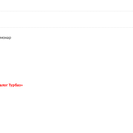
кмонар
талог Турбаз»