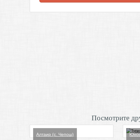
Посмотрите дру
Алтаир (с. Чепош)
Юнос