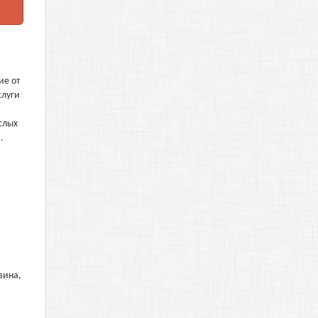
ие от
слуги
слых
.
вина,