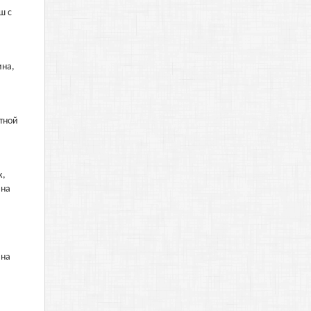
ш с
ина,
етной
к,
 на
 на