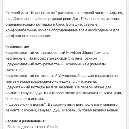
Гостевой дом "Тихая полянка" расположен в горной части р. Адыгея,
в ст. Даховская, на берегу горной реки Дах. Тихая полянка это семь
отдельностоящих коттеджа и баня. Большие, светлые,
комфортабельные номера оборудованные всем необходимым для
комфортного проживания.
Размещение:
- двухкомнатный четырехмесстный Комфорт 35квм (комнаты
несмежные). На вторых этажах сплитсистема, балкон
- двухкомнатный четырехместный Эконом 40квм (комнаты
смежные);
- двухкомнатный пятиместный Улучшенный с двумя террасами на
третьем этаже трехэтажного коттеджа, сплитсистема;
- двухэтажный коттедж на 8-10 человек. На первом этаже две
комнаты санузел+душ и на втором этаже две комнаты санузел+душ,
балкон, сплитсистема.
- "деревенский домик". Двухкомнатный дом после капитального
ремонта, с кухней, санузел, душ. Мебель, бытовая техника новые.
Сервис и развлечения:
- баня на дровах + горный чай;