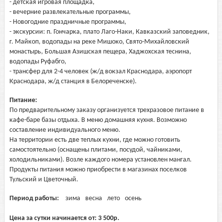
- детская игровая площадка,
- вечерние развлекательные программы,
- Новогодние праздничные программы,
- экскурсии: п. Гончарка, плато Лаго-Наки, Кавказский заповедник,
г. Майкоп, водопады на реке Мишоко, Свято-Михайловский
монастырь, Большая Азишская пещера, Хаджохская теснина,
водопады Руфабго,
- трансфер для 2-4 человек (ж/д вокзал Краснодара, аэропорт
Краснодара, ж/д станция в Белореченске).
Питание:
По предварительному заказу организуется трехразовое питание в
кафе-баре базы отдыха. В меню домашняя кухня. Возможно
составление индивидуального меню.
На территории есть две теплых кухни, где можно готовить
самостоятельно (оснащены плитами, посудой, чайниками,
холодильниками). Возле каждого номера установлен мангал.
Продукты питания можно приобрести в магазинах поселков
Тульский и Цветочный.
Период работы:
зима
весна
лето
осень
Цена за сутки начинается от:
3 500
р.