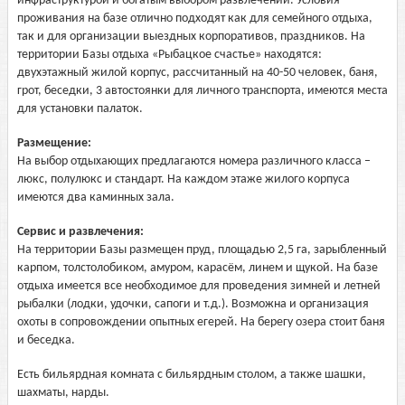
инфраструктурой и богатым выбором развлечений. Условия
проживания на базе отлично подходят как для семейного отдыха,
так и для организации выездных корпоративов, праздников. На
территории Базы отдыха «Рыбацкое счастье» находятся:
двухэтажный жилой корпус, рассчитанный на 40-50 человек, баня,
грот, беседки, 3 автостоянки для личного транспорта, имеются места
для установки палаток.
Размещение:
На выбор отдыхающих предлагаются номера различного класса –
люкс, полулюкс и стандарт. На каждом этаже жилого корпуса
имеются два каминных зала.
Сервис и развлечения:
На территории Базы размещен пруд, площадью 2,5 га, зарыбленный
карпом, толстолобиком, амуром, карасём, линем и щукой. На базе
отдыха имеется все необходимое для проведения зимней и летней
рыбалки (лодки, удочки, сапоги и т.д.). Возможна и организация
охоты в сопровождении опытных егерей. На берегу озера стоит баня
и беседка.
Есть бильярдная комната с бильярдным столом, а также шашки,
шахматы, нарды.