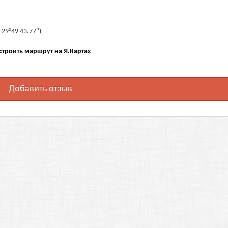
 29°49'43.77")
строить маршрут на Я.Картах
Добавить отзыв