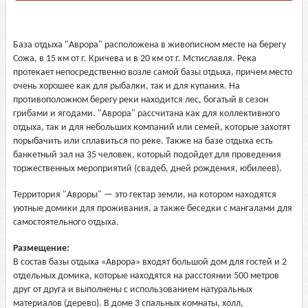
База отдыха "Аврора" расположена в живописном месте на берегу
Сожа, в 15 км от г. Кричева и в 20 км от г. Мстиславля. Река
протекает непосредственно возле самой базы отдыха, причем место
очень хорошее как для рыбалки, так и для купания. На
противоположном берегу реки находится лес, богатый в сезон
грибами и ягодами. "Аврора" рассчитана как для коллективного
отдыха, так и для небольших компаний или семей, которые захотят
порыбачить или сплавиться по реке. Также на базе отдыха есть
банкетный зал на 35 человек, который подойдет для проведения
торжественных мероприятий (свадеб, дней рождения, юбилеев).
Территория "Авроры" — это гектар земли, на котором находятся
уютные домики для проживания, а также беседки с мангалами для
самостоятельного отдыха.
Размещение:
В состав базы отдыха «Аврора» входят большой дом для гостей и 2
отдельных домика, которые находятся на расстоянии 500 метров
друг от друга и выполнены с использованием натуральных
материалов (дерево). В доме 3 спальных комнаты, холл,