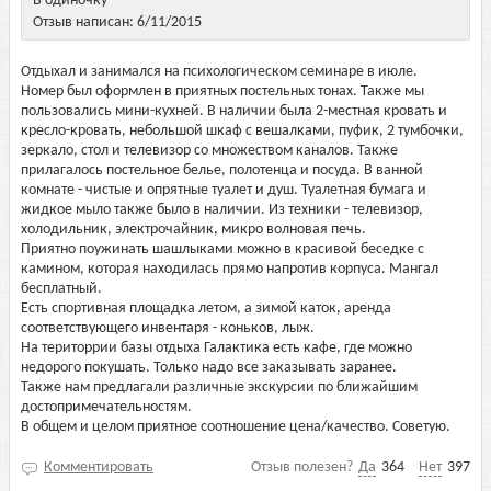
В одиночку
Отзыв написан: 6/11/2015
Отдыхал и занимался на психологическом семинаре в июле.
Номер был оформлен в приятных постельных тонах. Также мы
пользовались мини-кухней. В наличии была 2-местная кровать и
кресло-кровать, небольшой шкаф с вешалками, пуфик, 2 тумбочки,
зеркало, стол и телевизор со множеством каналов. Также
прилагалось постельное белье, полотенца и посуда. В ванной
комнате - чистые и опрятные туалет и душ. Туалетная бумага и
жидкое мыло также было в наличии. Из техники - телевизор,
холодильник, электрочайник, микро волновая печь.
Приятно поужинать шашлыками можно в красивой беседке с
камином, которая находилась прямо напротив корпуса. Мангал
бесплатный.
Есть спортивная площадка летом, а зимой каток, аренда
соответствующего инвентаря - коньков, лыж.
На територрии базы отдыха Галактика есть кафе, где можно
недорого покушать. Только надо все заказывать заранее.
Также нам предлагали различные экскурсии по ближайшим
достопримечательностям.
В общем и целом приятное соотношение цена/качество. Советую.
Комментировать
Отзыв полезен?
Да
364
Нет
397