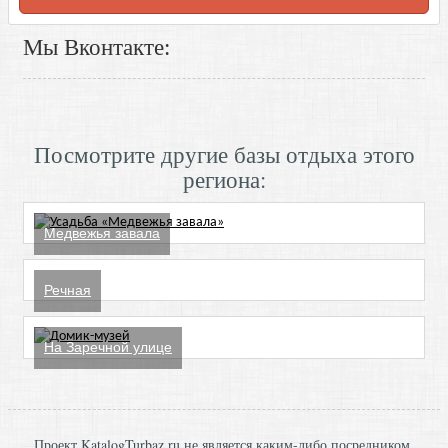
Мы Вконтакте:
Посмотрите другие базы отдыха этого
региона:
Медвежья завала
Речная
На Заречной улице
Проект KatalogTurbaz.ru не является каким-либо посредником,